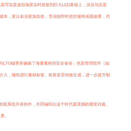
成的超高写实度虚拟场景实时投射到巨大LED幕墙上，演员与实景
成成本，更让表演更加自然，导演能即时把控最终画面效果，代
与LTO磁带库确保了海量素材的安全备份；色彩管理软件（如
也开始介入，辅助进行素材标签、粗剪甚至特效生成，进一步提升制
、智能系统并肩协作，共同编织出这个时代最震撼的视觉诗篇。
边界。