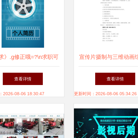
求》.g修正哦=?\n求职可
宣传片摄制与三维动画
意力合团队放信短制付击
价单
查看详情
查看详情
的体技?\n请根据模板分别
26-08-06 18:30:47
更新时间：2026-08-06 05:34:26
个人经历及相关资质变更
可快捷引用你的影综档