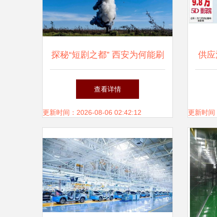
案！
展招
探秘“短剧之都” 西安为何能刷
供应
～-
屏全国？
奥锐
查看详情
flu
更新时间：2026-08-06 02:42:12
更新时间：20
调量
于打
完全