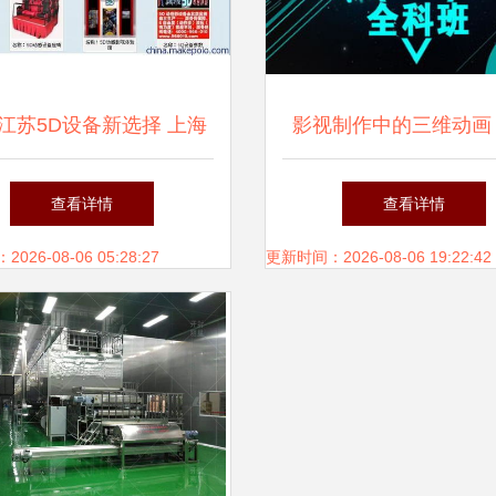
！自由填充，火力结合光
化重换身位门。即破例向
江苏5D设备新选择 上海
影视制作中的三维动画
L- （By设计本团队）No
新动力三维动画与影视制
滨博艺电脑培训学校的
查看详情
查看详情
ff match? 当然我们三因神
作优势解析
读
26-08-06 05:28:27
更新时间：2026-08-06 19:22:42
动集多过 … **全中文便
印特别易配影库**~走千
个性化补充 一切经历光