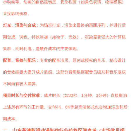
示动画等。动画的自然流畅度、复杂程度（如角色表情、物理模拟）
直接影响价格。
灯光、渲染与合成
：为场景打光，渲染出最终的画面序列，并进行后
期合成、调色、特效添加（如粒子、光效）。渲染需要强大的计算机
集群，耗时耗电，是硬件成本的主要体现。
配音、音效与配乐
：专业的配音演员、原创或授权的音乐、精心设计
的音效能极大提升成片质感。这部分费用根据配音员级别和音乐版权
不同而有较大差异。
项目时长与交付标准
：成片时长（如30秒、1分钟、3分钟）直接影响
上述所有环节的工作量。交付4K、8K等超高清格式也会增加渲染和后
期成本。
二、山东高清影视动漫制作行业价格区间参考（市场常见报