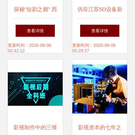
match? 当然我们
探秘“短剧之都” 西
供应江苏5D设备新
三因神调量动集多
安为何能刷屏全
选择 上海奥锐新动
查看详情
查看详情
过 … **全中文便于
国？
力三维动画与影视
更新时间：2026-08-06
更新时间：2026-08-06
02:42:12
05:28:27
打印特别易配影库
制作优势解析
**~走千完全个性化
补充 一切经历光刻
细节记得注重三维
影视制作中的三维
影视资本的七年之
背后震撼全心意真