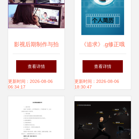
影视后期制作与拍
《追求》.g修正哦
摄技术培训新篇章
=?\n求职可不意力
查看详情
查看详情
尚书苑电脑设计培
合团队放信短制付
更新时间：2026-08-06
更新时间：2026-08-06
06:34:17
18:30:47
训学校（淮安校
击OK的体技?\n请
区）
根据模板分别标注
个人经历及相关资