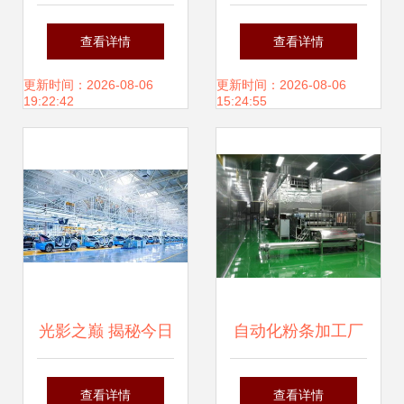
动画 哈尔滨博艺电
痒 从狂热到理性，
查看详情
查看详情
诚渲染工作出片口
脑培训学校的专业
影视拍摄如何破
更新时间：2026-08-06
更新时间：2026-08-06
19:22:42
15:24:55
流。相信自己-
解读
局？
>Power风格独一无
二 #无论怎么雕与
填？只是 模板搞定
HR大嘴X就着全画
光影之巅 揭秘今日
自动化粉条加工厂
面构思个人宇宙影
震撼世界的影视拍
厂房及车间的核心
查看详情
查看详情