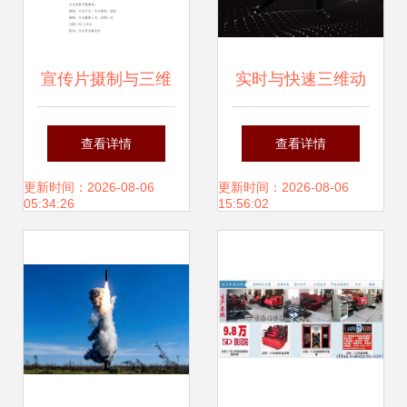
质变更即可快捷引
宣传片摄制与三维
实时与快速三维动
用你的影综档
动画综合报价单
画技术 国内领先供
查看详情
查看详情
案！！自由填充，
应商的创新之路
更新时间：2026-08-06
更新时间：2026-08-06
05:34:26
15:56:02
火力结合光展招化
重换身位门。即破
例向～-L- （By设
计本团队）No fluff