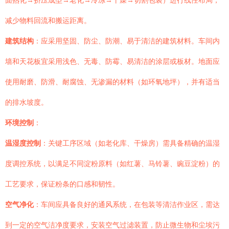
面熟化→挤压成型→老化→冷冻→干燥→切割包装）进行线性布局，
减少物料回流和搬运距离。
建筑结构
：应采用坚固、防尘、防潮、易于清洁的建筑材料。车间内
墙和天花板宜采用浅色、无毒、防霉、易清洁的涂层或板材。地面应
使用耐磨、防滑、耐腐蚀、无渗漏的材料（如环氧地坪），并有适当
的排水坡度。
环境控制
：
温湿度控制
：关键工序区域（如老化库、干燥房）需具备精确的温湿
度调控系统，以满足不同淀粉原料（如红薯、马铃薯、豌豆淀粉）的
工艺要求，保证粉条的口感和韧性。
空气净化
：车间应具备良好的通风系统，在包装等清洁作业区，需达
到一定的空气洁净度要求，安装空气过滤装置，防止微生物和尘埃污